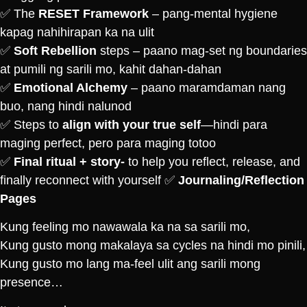
✅ The
RESET Framework
– pang-mental hygiene
kapag nahihirapan ka na ulit
✅
Soft Rebellion
steps – paano mag-set ng boundaries
at pumili ng sarili mo, kahit dahan-dahan
✅
Emotional Alchemy
– paano maramdaman nang
buo, nang hindi nalunod
✅ Steps to
align with your true self
—hindi para
maging perfect, pero para maging totoo
✅
Final ritual + story-
to help you reflect, release, and
finally reconnect with yourself ✅
Journaling/Reflection
Pages
Kung feeling mo nawawala ka na sa sarili mo,
Kung gusto mong makalaya sa cycles na hindi mo pinili,
Kung gusto mo lang ma-feel ulit ang sarili mong
presence…