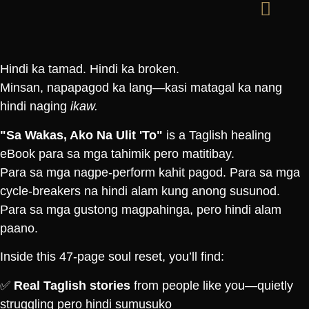
Hindi ka tamad. Hindi ka broken.
Minsan, napapagod ka lang—kasi matagal ka nang
hindi naging
ikaw.
"Sa Wakas, Ako Na Ulit 'To"
is a Taglish healing
eBook para sa mga tahimik pero matitibay.
Para sa mga nagpe-perform kahit pagod. Para sa mga
cycle-breakers na hindi alam kung anong susunod.
Para sa mga gustong magpahinga, pero hindi alam
paano.
Inside this 47-page soul reset, you’ll find:
✅
Real Taglish stories
from people like you—quietly
struggling pero hindi sumusuko